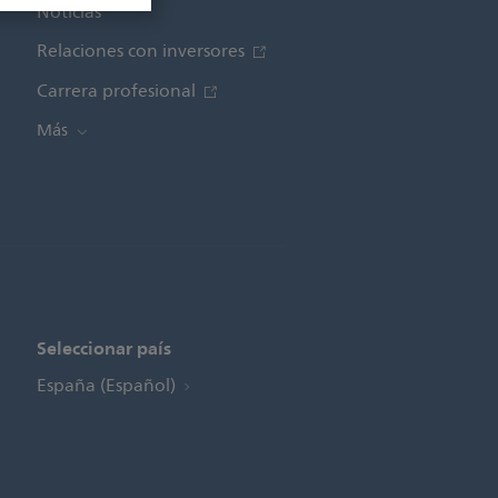
Noticias
Relaciones con inversores
Carrera profesional
Más
Seleccionar país
España (Español)