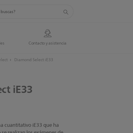
da
des
Contacto y asistencia
lect
Diamond Select iE33
ect
iE33
a cuantitativo iE33 que ha
 se realizan los exámenes de