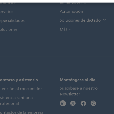
Iluminación
roductos
Automoción
ervicios
Soluciones de dictado
specialidades
oluciones
Más
ontacto y asistencia
Manténgase al día
Suscríbase a nuestro
tención al consumidor
Newsletter
sistencia sanitaria
rofesional
ontactos de la empresa