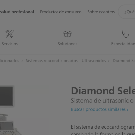
icono
salud profesional
Productos de consumo
Sobre nosotros
de
soporte
de
búsque
Servicios
Soluciones
Especialida
dicionados
Sistemas reacondicionados – Ultrasonidos
Diamond Se
Diamond
Sel
Sistema de ultrasonido
Buscar productos similares
El sistema de ecocardiogram
cambiado la forma en la que