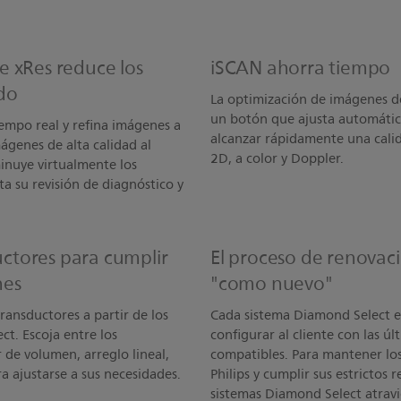
e xRes reduce los
iSCAN ahorra tiempo
do
La optimización de imágenes d
un botón que ajusta automáti
iempo real y refina imágenes a
alcanzar rápidamente una cal
mágenes de alta calidad al
2D, a color y Doppler.
inuye virtualmente los
 su revisión de diagnóstico y
ctores para cumplir
El proceso de renovac
nes
"como nuevo"
ransductores a partir de los
Cada sistema Diamond Select e
t. Escoja entre los
configurar al cliente con las ú
 de volumen, arreglo lineal,
compatibles. Para mantener los
a ajustarse a sus necesidades.
Philips y cumplir sus estrictos
sistemas Diamond Select atrav