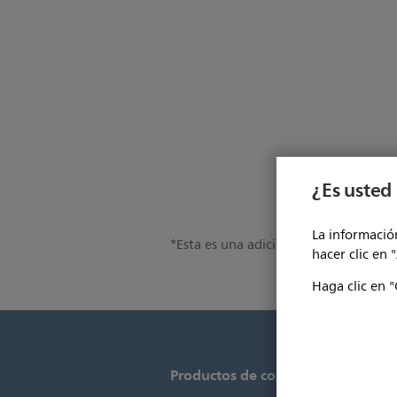
¿Es usted 
La información
*Esta es una adición opcional al sis
hacer clic en 
Haga clic en "
Productos de consumo
P