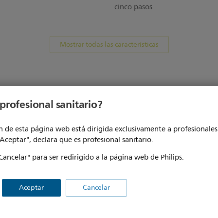
cinco pasos.
Mostrar todas las características
profesional sanitario?
 de esta página web está dirigida exclusivamente a profesionales 
tema Diamond Select de base.
"Aceptar", declara que es profesional sanitario.
Cancelar" para ser redirigido a la página web de Philips.
Aceptar
Cancelar
rofesionales sanitarios
Otras soluciones comerciale