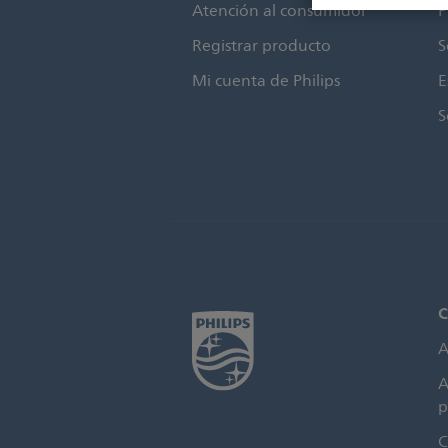
Atención al consumidor
P
Registrar producto
S
Mi cuenta de Philips
E
S
C
A
A
p
C