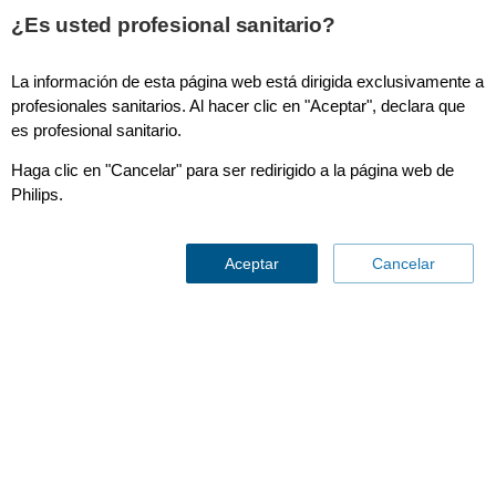
This page is also available in
United States (English)
¿Es usted profesional sanitario?
La información de esta página web está dirigida exclusivamente a
profesionales sanitarios. Al hacer clic en "Aceptar", declara que
es profesional sanitario.
HeartStart Aplicación Data Messenger
Haga clic en "Cancelar" para ser redirigido a la página web de
Philips.
Aceptar
Cancelar