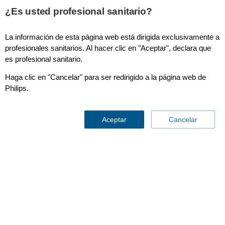
This page is also available in
United States (English)
¿Es usted profesional sanitario?
La información de esta página web está dirigida exclusivamente a
profesionales sanitarios. Al hacer clic en "Aceptar", declara que
es profesional sanitario.
IntelliVue MX850
Haga clic en "Cancelar" para ser redirigido a la página web de
Philips.
Aceptar
Cancelar