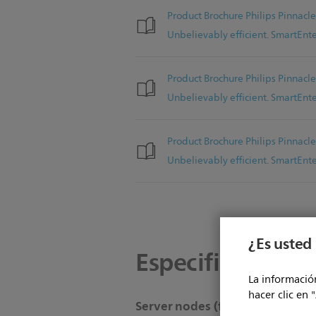
Product Brochure Philips Pinnacl
Unbelievably efficient. SmartEnt
Product Brochure Philips Pinnacl
Unbelievably efficient. SmartEnt
Product Brochure Philips Pinnacl
Unbelievably efficient. SmartEnt
¿Es usted 
Especificaciones
La información
hacer clic en 
Server nodes (fileserver)