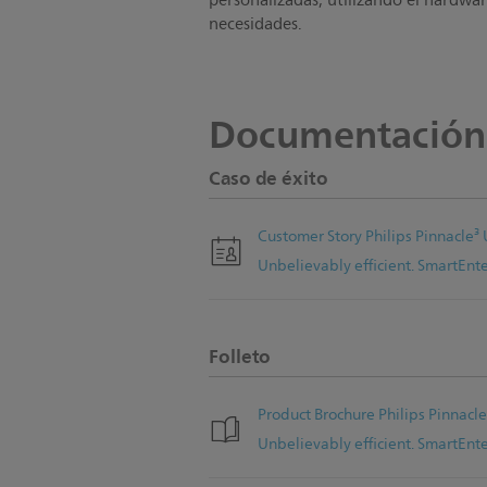
personalizadas, utilizando el hardwa
necesidades.
Documentación
Caso de éxito
Customer Story Philips Pinnacle³
Unbelievably efficient. SmartEnt
Folleto
Product Brochure Philips Pinnacl
Unbelievably efficient. SmartEnt