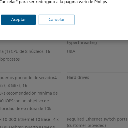
Cancelar" para ser redirigido a la página web de Philips.
CPU
racle* X5-2
Aceptar
Cancelar
Clustering software
DR4 de 32 GB
Intel turbo boost and
acle Solaris 11: actualización 2
hyperthreading
HBA
a (1) CPU de 8 núcleos: 16
ubprocesos
Hard drives
puertos por nodo de servidor4
/s, 8 GB/s, 16
B/sRecomendación mínima de
00 IOPScon un objetivo de
locidad de escritura de 10k
Required Ethernet switch ports
x 10.000: Ethernet 10 Base T4 x
(customer provided)
0.000 Mbps1 puerto ILOM de