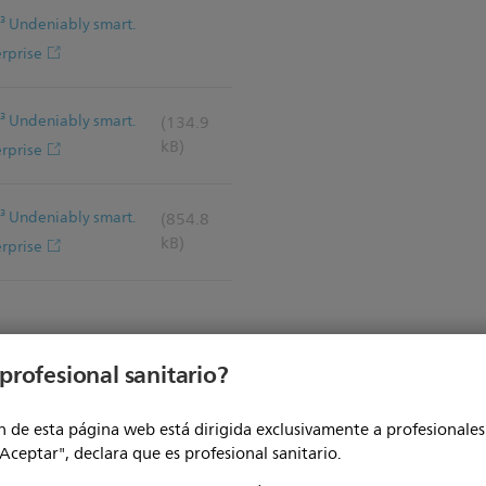
e³ Undeniably smart.
erprise
e³ Undeniably smart.
(134.9
kB)
erprise
e³ Undeniably smart.
(854.8
kB)
erprise
profesional sanitario?
 de esta página web está dirigida exclusivamente a profesionales 
"Aceptar", declara que es profesional sanitario.