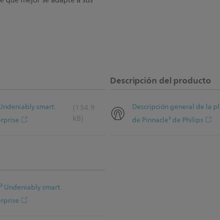
re que mejor se adapte a sus
Descripción del producto
 Undeniably smart.
Descripción general de la pl
(134.9
kB)
erprise
de Pinnacle³ de Philips
e³ Undeniably smart.
erprise