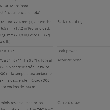
0/100 Mbps(para
stión/asistencia remota)
Rack mounting
UAltura: 42,6 mm (1,7 in)Ancho:
36,5 mm (17,2 in)Profundidad:
37,0 mm (29,0 in)Peso: 18,0 kg
0,0 lb)
Peak power
97 BTU/h
Acoustic noise
°C a 31 °C (41 °F a 95 °F); 10% al
0%, sin condensaciónHasta los
000 m, la temperatura ambiente
áxima desciende1 °C cada 300
 por encima de 900 m
Current draw
uministros de alimentación
edundantes duales Sun 760W AC