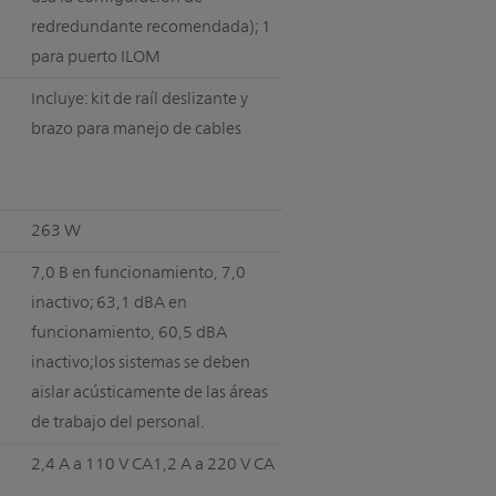
redredundante recomendada); 1
para puerto ILOM
Incluye: kit de raíl deslizante y
brazo para manejo de cables
263 W
7,0 B en funcionamiento, 7,0
inactivo; 63,1 dBA en
funcionamiento, 60,5 dBA
inactivo;los sistemas se deben
aislar acústicamente de las áreas
de trabajo del personal.
2,4 A a 110 V CA1,2 A a 220 V CA