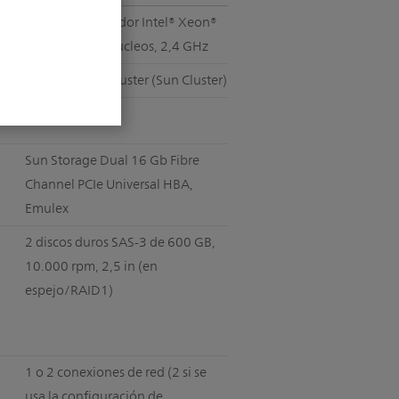
Un solo procesador Intel® Xeon®
E5-2630 v3,8 núcleos, 2,4 GHz
Oracle Solaris Cluster (Sun Cluster)
Sí
Sun Storage Dual 16 Gb Fibre
Channel PCIe Universal HBA,
Emulex
2 discos duros SAS-3 de 600 GB,
10.000 rpm, 2,5 in (en
espejo/RAID1)
1 o 2 conexiones de red (2 si se
usa la configuración de