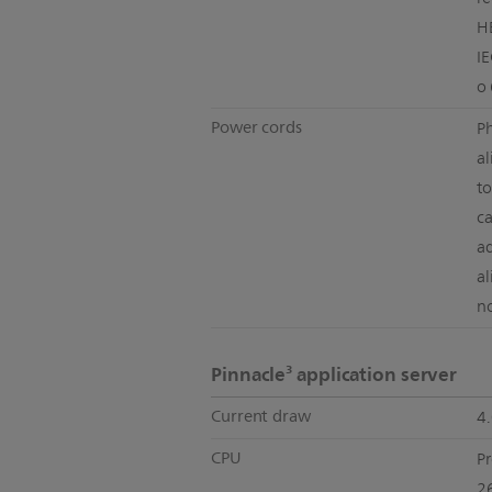
H
I
o
Power cords
Ph
al
to
c
ad
al
n
Pinnacle³ application server
Current draw
4
CPU
P
2