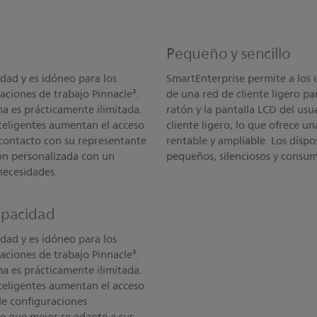
Pequeño y sencillo
dad y es idóneo para los
SmartEnterprise permite a los u
aciones de trabajo Pinnacle³.
de una red de cliente ligero par
ma es prácticamente ilimitada.
ratón y la pantalla LCD del usu
 inteligentes aumentan el acceso
cliente ligero, lo que ofrece una
 contacto con su representante
rentable y ampliable. Los dispos
ón personalizada con un
pequeños, silenciosos y consu
necesidades.
apacidad
dad y es idóneo para los
aciones de trabajo Pinnacle³.
ma es prácticamente ilimitada.
 inteligentes aumentan el acceso
 de configuraciones