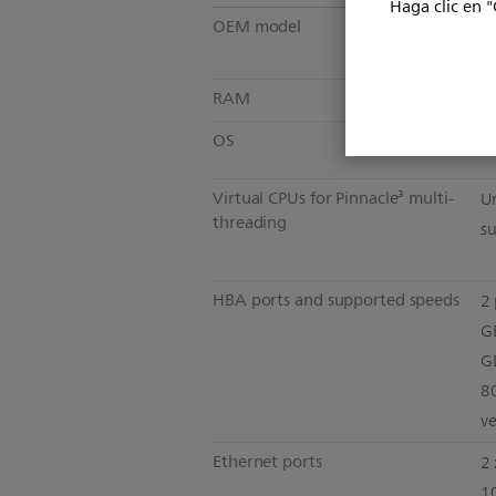
Haga clic en "
OEM model
O
RAM
D
OS
Or
Virtual CPUs for Pinnacle³ multi-
Un
threading
s
HBA ports and supported speeds
2 
GB
G
8
ve
Ethernet ports
2 
1