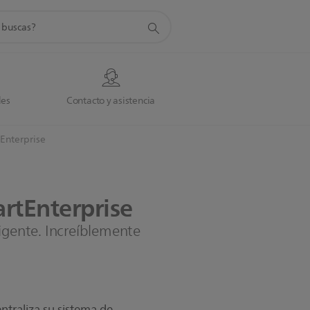
da
des
Contacto y asistencia
Enterprise
rtEnterprise
igente. Increíblemente
ntraliza su sistema de