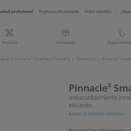
icono
salud profesional
Productos de consumo
Sobre nosotros
de
soporte
de
búsque
Servicios
Soluciones
Especialida
ógica
Pinnacle³ Treatment Planning
Hardware
Pinnacle³ Smart
Pinnacle³
Sma
Indiscutiblemente intel
eficiente.
Buscar productos similares
Pinnacle³ SmartEnterprise ce