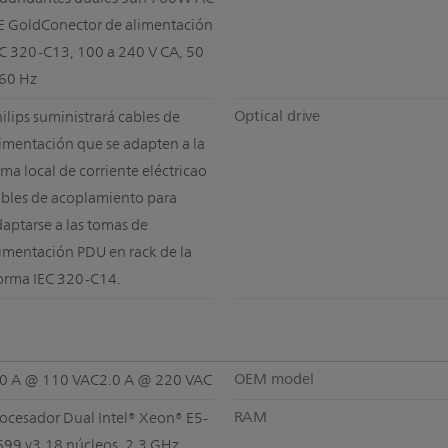
E GoldConector de alimentación
EC 320-C13, 100 a 240 V CA, 50
 60 Hz
Optical drive
ilips suministrará cables de
imentación que se adapten a la
ma local de corriente eléctricao
ables de acoplamiento para
aptarse a las tomas de
imentación PDU en rack de la
orma IEC 320-C14.
OEM model
.0 A @ 110 VAC2.0 A @ 220 VAC
RAM
rocesador Dual Intel® Xeon® E5-
699 v3,18 núcleos, 2,3 GHz