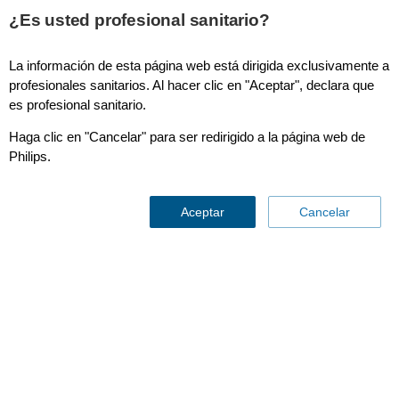
¿Es usted profesional sanitario?
La información de esta página web está dirigida exclusivamente a
ECG Lead Set,Telemetry, 5-lead w/ Spo2 sensor, SPU,
profesionales sanitarios. Al hacer clic en "Aceptar", declara que
Grabber, AAMI 989803172051
es profesional sanitario.
Haga clic en "Cancelar" para ser redirigido a la página web de
Philips.
Aceptar
Cancelar