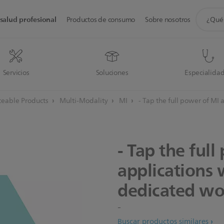
icono
salud profesional
Productos de consumo
Sobre nosotros
de
soporte
de
búsque
Servicios
Soluciones
Especialida
eable Products
Multi-Modality
MI
- Tap the full power of MI
-
Tap
the
full
applications
dedicated
wo
-
Buscar productos similares