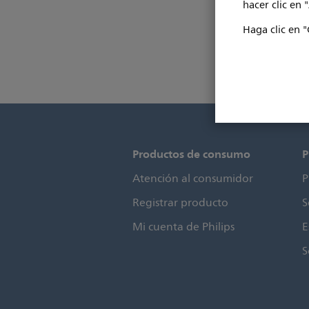
hacer clic en 
Haga clic en "
Productos de consumo
P
Atención al consumidor
P
Registrar producto
S
Mi cuenta de Philips
E
S