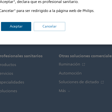
"Aceptar", declara que es profesional sanitario.
Cancelar" para ser redirigido a la página web de Philips.
Aceptar
Cancelar
rofesionales sanitarios
Otras soluciones comerciale
Iluminación
roductos
Automoción
ervicios
Soluciones de dictado
specialidades
oluciones
Más