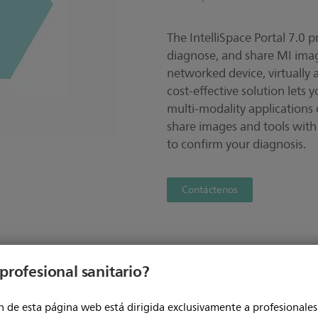
The IntelliSpace Portal 7.0 p
diagnose, and share MI imag
networked device, virtually 
cost-effective solution lets
multi-modality applications 
share images and tools with 
to confirm your diagnosis.
Contáctenos
profesional sanitario?
 de esta página web está dirigida exclusivamente a profesionales 