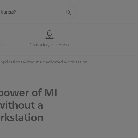
da
des
Contacto y asistencia
 applications without a dedicated workstation
power
of
MI
without
a
rkstation