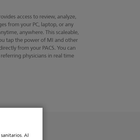
rovides access to review, analyze,
es from your PC, laptop, or any
anytime, anywhere. This scaleable,
 you tap the power of MI and other
directly from your PACS. You can
referring physicians in real time
sanitarios. Al