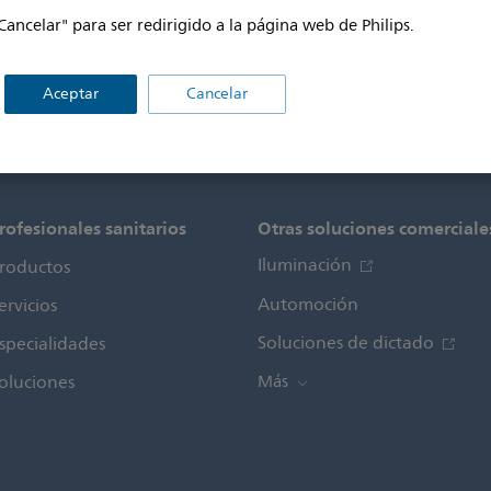
Cancelar" para ser redirigido a la página web de Philips.
Aceptar
Cancelar
rofesionales sanitarios
Otras soluciones comerciale
Iluminación
roductos
Automoción
ervicios
Soluciones de dictado
specialidades
oluciones
Más