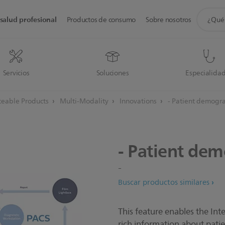
icono
salud profesional
Productos de consumo
Sobre nosotros
de
soporte
de
búsque
Servicios
Soluciones
Especialida
eable Products
Multi-Modality
Innovations
- Patient demogr
-
Patient
demo
-
Buscar productos similares
This feature enables the Inte
rich information about pati