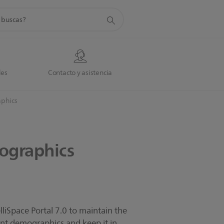
da
des
Contacto y asistencia
aphics
graphics
lliSpace Portal 7.0 to maintain the
ent demographics and keep it in