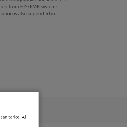
ation from HIS/EMR systems.
iation is also supported in
sanitarios. Al