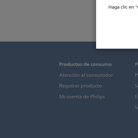
Haga clic en "
Productos de consumo
P
Atención al consumidor
P
Registrar producto
S
Mi cuenta de Philips
E
S