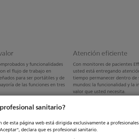
valor
Atención eficiente
comprobados y funcionalidades
Con monitores de pacientes Eff
on el flujo de trabajo en
usted está entregando atención
eñados para ser portátiles y de
tiempo permanecer dentro de s
mayoría de las funciones en tres
mundos: la funcionalidad y la i
valor que usted necesita.
profesional sanitario?
s capacidades
La calidad del rendim
onstante de satisfacer las
Los monitores de pacientes Effi
 de esta página web está dirigida exclusivamente a profesionales 
 ajustado - o las presiones de
fisiológicas de Philips que ya 
"Aceptar", declara que es profesional sanitario.
ier manera, usted confía en la
de pacientes cada año._x000D_