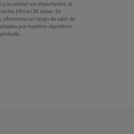
y la calidad son importantes, la
iente tipo de cookies de preferencia
 ajustar la configuración de cookies.
ientes Efficia CM Series. En
Gracias.
s, ofrecemos un rango de valor de
aldados por nuestros algoritmos
mprobada.