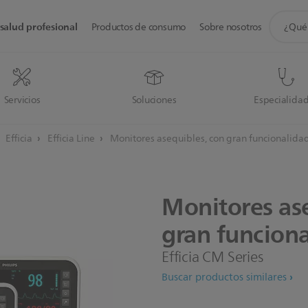
icono
salud profesional
Productos de consumo
Sobre nosotros
de
soporte
de
búsque
Servicios
Soluciones
Especialida
Efficia
Efficia Line
Monitores asequibles, con gran funcionalida
Monitores
as
gran
funciona
Efficia CM Series
Buscar productos similares
No podemos mostrar este 
Para ver este contenido, d