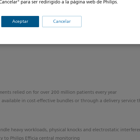
Cancelar" para ser redirigido a la página web de Philips.
entes y la información que
centran en la funcionalidad de 
stión de pacientes. Ahora no
que puede acceder a las funcio
compra y un costo total de pro
Aceptar
Cancelar
ents relied on for over 200 million patients every year
, available in cost-effective bundles or through a delivery service 
handle heavy workloads, physical knocks and electrostatic interfer
 to Philips Efficia central monitoring