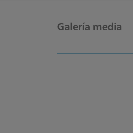
Galería media
Philips Effici
patient monit
Philips technology at 
you can afford
Efficia patient monitors use 
physiological measurements d