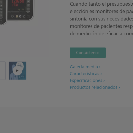
Cuando tanto el presupuesto 
cookies y aceptar el sigu
Haga clic aquí para ver y
elección es monitores de pac
sintonía con sus necesidade
monitores de pacientes resp
de medición de eficacia co
Contáctenos
Galería media
Características
Especificaciones
Productos relacionados