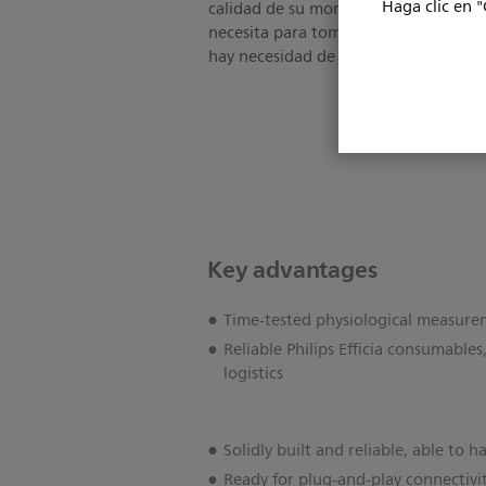
Haga clic en "
calidad de su monitorización de paci
necesita para tomar decisiones de ge
hay necesidad de una compensar.
Key advantages
Time-tested physiological measurem
Reliable Philips Efficia consumables
logistics
Solidly built and reliable, able to 
Ready for plug-and-play connectivity