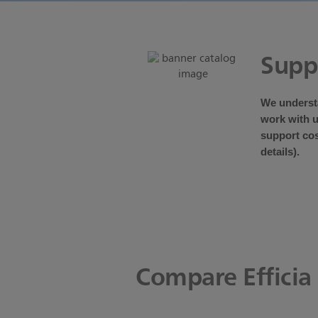
Supp
We understa
work with u
support cos
details).
Compare Efficia