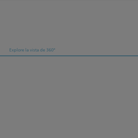
Explore la vista de 360°
a CM
ors
a price
the same
eveloped