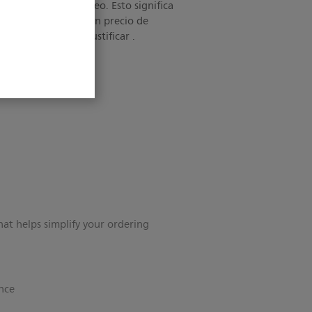
supervisión del núcleo. Esto significa
nes que necesita a un precio de
piedad que puede justificar .
that helps simplify your ordering
ence