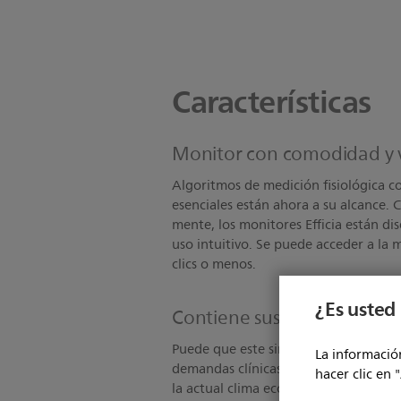
Características
Monitor con comodidad y 
Algoritmos de medición fisiológica 
esenciales están ahora a su alcance. C
mente, los monitores Efficia están dis
uso intuitivo. Se puede acceder a la 
clics o menos.
¿Es usted 
Contiene sus costos, no su
Puede que este sintiendo la presión c
La información
demandas clínicas con un presupuesto
hacer clic en 
la actual clima económico. De cualqu