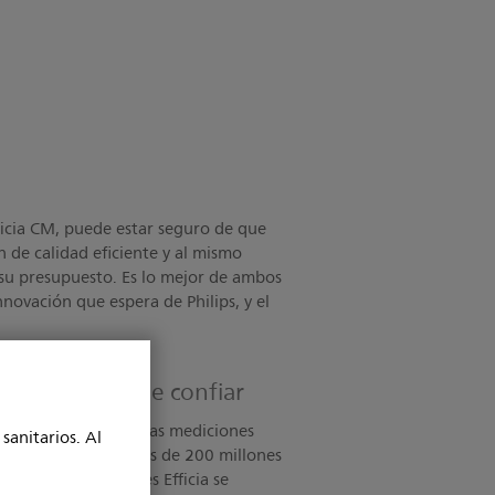
icia CM, puede estar seguro de que
 de calidad eficiente y al mismo
u presupuesto. Es lo mejor de ambos
nnovación que espera de Philips, y el
iento que puede confiar
cia utilizan las mismas mediciones
sanitarios. Al
ayudar a controlar más de 200 millones
 _x000D_ Monitores Efficia se