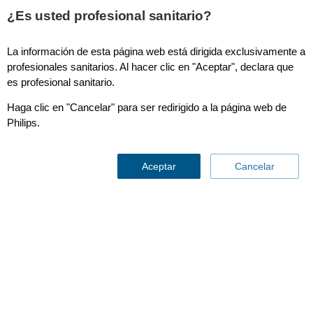
This page is also available in
United States (English)
¿Es usted profesional sanitario?
La información de esta página web está dirigida exclusivamente a
profesionales sanitarios. Al hacer clic en "Aceptar", declara que
es profesional sanitario.
Lactancia materna
Haga clic en "Cancelar" para ser redirigido a la página web de
Philips.
Lactancia materna
Lactancia materna
Aceptar
Cancelar
Solicitar Información