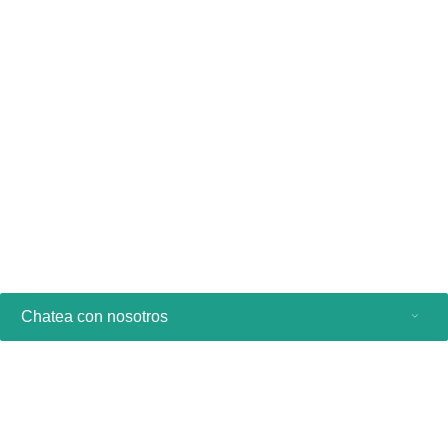
Almohadillas térmicas 2 en 1
Uso en frío
Diseño cómodo
Ver producto
Chatea con nosotros
Productos de consumo
Profesionales sanitarios