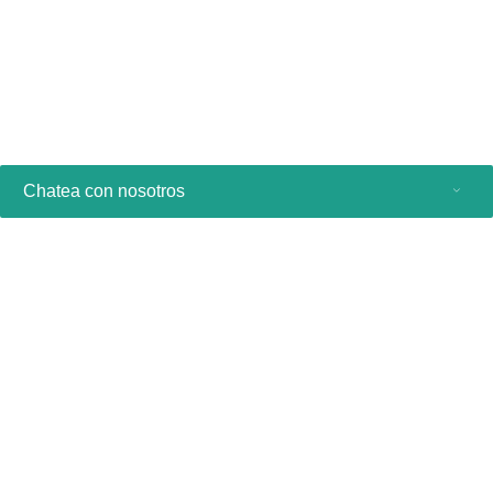
Conectividad con Wi-Fi, Ethernet, DICOM, Bluetooth
Ver producto
Chatea con nosotros
Productos de consumo
Profesionales sanitarios
Otras soluciones comerciales
Acerca de nosotros