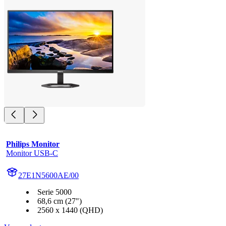
Philips Monitor
Monitor USB-C
27E1N5600AE/00
Serie 5000
68,6 cm (27")
2560 x 1440 (QHD)