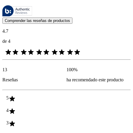
Estas reseñas las gestiona Bazaarvoice y cumplen con la política de au
Las opiniones de los clientes en forma de reseñas de productos y calif
Comprender las reseñas de productos
4.7
de 4
13
100
%
Reseñas
ha recomendado este producto
5
4
3