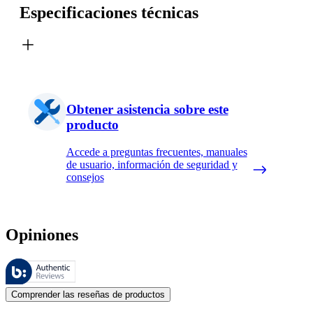
Especificaciones técnicas
Obtener asistencia sobre este
producto
Accede a preguntas frecuentes, manuales
de usuario, información de seguridad y
consejos
Opiniones
Estas reseñas las gestiona Bazaarvoice y cumplen con la política de au
Las opiniones de los clientes en forma de reseñas de productos y calif
Comprender las reseñas de productos