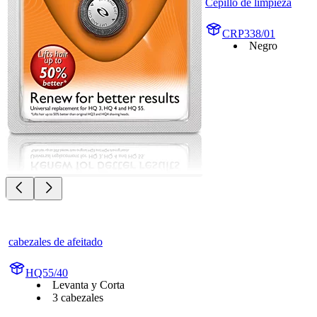
Cepillo de limpieza
CRP338/01
Negro
cabezales de afeitado
HQ55/40
Levanta y Corta
3 cabezales