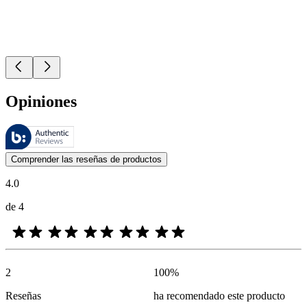
Opiniones
Estas reseñas las gestiona Bazaarvoice y cumplen con la política de au
Las opiniones de los clientes en forma de reseñas de productos y calif
Comprender las reseñas de productos
4.0
de 4
2
100
%
Reseñas
ha recomendado este producto