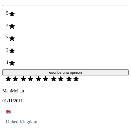
5
4
3
2
1
escribe una opinión
ManMohan
01/11/2011
United Kingdom