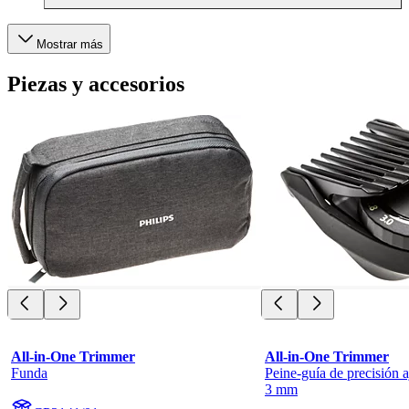
Mostrar más
Piezas y accesorios
All-in-One Trimmer
All-in-One Trimmer
Funda
Peine-guía de precisión a
3 mm