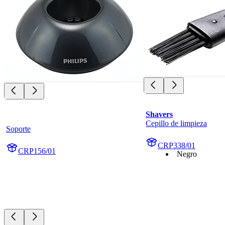
Shavers
Cepillo de limpieza
Soporte
CRP338/01
CRP156/01
Negro