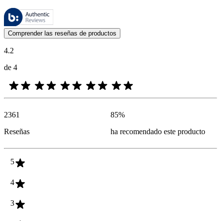
Estas reseñas las gestiona Bazaarvoice y cumplen con la política de au
Las opiniones de los clientes en forma de reseñas de productos y calif
Comprender las reseñas de productos
4.2
de 4
2361
85
%
Reseñas
ha recomendado este producto
5
4
3