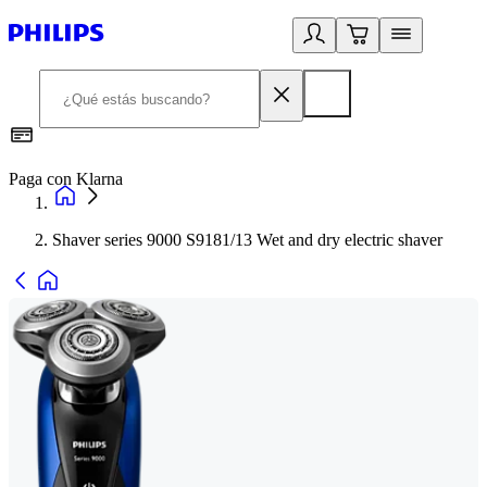
Paga con Klarna
R
Shaver series 9000 S9181/13 Wet and dry electric shaver