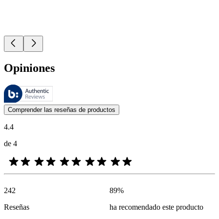
Opiniones
Estas reseñas las gestiona Bazaarvoice y cumplen con la política de au
Las opiniones de los clientes en forma de reseñas de productos y calif
Comprender las reseñas de productos
4.4
de 4
242
89
%
Reseñas
ha recomendado este producto