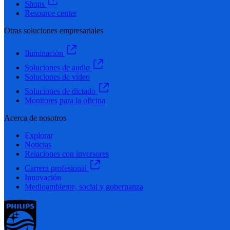
Shops
Resource center
Otras soluciones empresariales
Iluminación
Soluciones de audio
Soluciones de vídeo
Soluciones de dictado
Monitores para la oficina
Acerca de nosotros
Explorar
Noticias
Relaciones con inversores
Carrera profesional
Innovación
Medioambiente, social y gobernanza