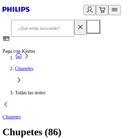
Paga con Klarna
R
Chupetes
Todas las series
Chupetes
Chupetes
(
86
)