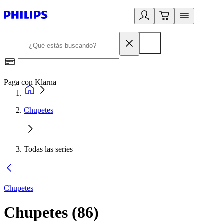
Paga con Klarna
R
Chupetes
Todas las series
Chupetes
Chupetes
(
86
)