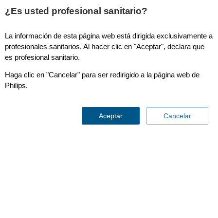
This page is also available in
United States (English)
¿Es usted profesional sanitario?
La información de esta página web está dirigida exclusivamente a
profesionales sanitarios. Al hacer clic en "Aceptar", declara que
es profesional sanitario.
Guía de presión Omniwire
Haga clic en "Cancelar" para ser redirigido a la página web de
Philips.
Aceptar
Cancelar
La guía de presión
OmniWire