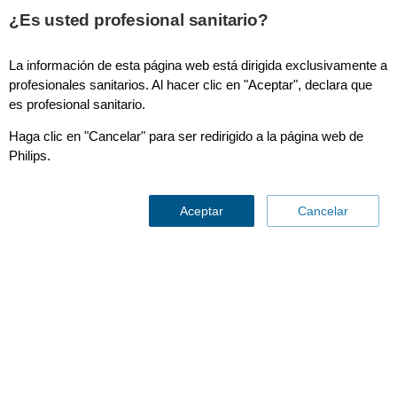
This page is also available in
United States (English)
¿Es usted profesional sanitario?
La información de esta página web está dirigida exclusivamente a
profesionales sanitarios. Al hacer clic en "Aceptar", declara que
es profesional sanitario.
Diamond Select Allura Xper FD20
Haga clic en "Cancelar" para ser redirigido a la página web de
Philips.
Aceptar
Cancelar