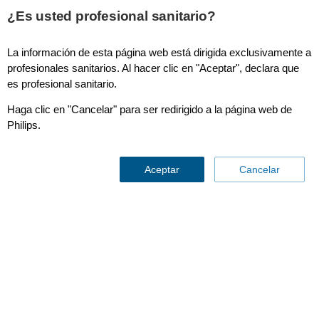
This page is also available in
United States (English)
¿Es usted profesional sanitario?
La información de esta página web está dirigida exclusivamente a
profesionales sanitarios. Al hacer clic en "Aceptar", declara que
es profesional sanitario.
Visions PV .018
Haga clic en "Cancelar" para ser redirigido a la página web de
Philips.
Aceptar
Cancelar