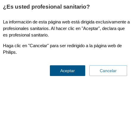
This page is also available in
United States (English)
¿Es usted profesional sanitario?
La información de esta página web está dirigida exclusivamente a
profesionales sanitarios. Al hacer clic en "Aceptar", declara que
es profesional sanitario.
Red IntelliVue
Haga clic en "Cancelar" para ser redirigido a la página web de
Philips.
Aceptar
Cancelar
Red IntelliVue
Contáctenos