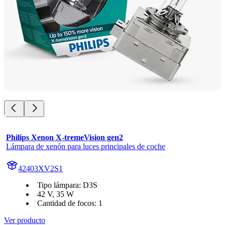
Philips Xenon X-tremeVision gen2
Lámpara de xenón para luces principales de coche
42403XV2S1
Tipo lámpara: D3S
42 V, 35 W
Cantidad de focos: 1
Ver producto