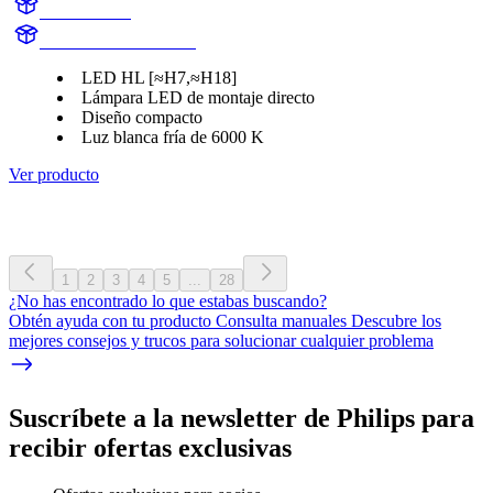
11972U2500
LUM11972U2500CX
LED HL [≈H7,≈H18]
Lámpara LED de montaje directo
Diseño compacto
Luz blanca fría de 6000 K
Ver producto
1
2
3
4
5
...
28
¿No has encontrado lo que estabas buscando?
Obtén ayuda con tu producto Consulta manuales Descubre los
mejores consejos y trucos para solucionar cualquier problema
Suscríbete a la newsletter de Philips para
recibir ofertas exclusivas