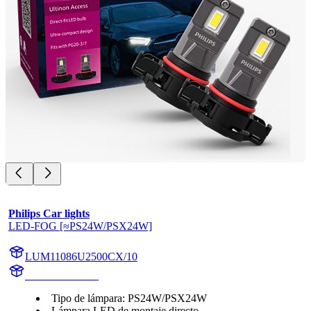
Philips Car lights
LED-FOG [≈PS24W/PSX24W]
LUM11086U2500CX/10
11086U2500CX
Tipo de lámpara: PS24W/PSX24W
Lámpara LED de montaje directo