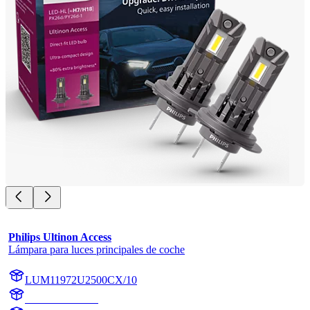
Philips Ultinon Access
Lámpara para luces principales de coche
LUM11972U2500CX/10
11972U2500CX