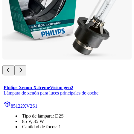
Philips Xenon X-tremeVision gen2
Lámpara de xenón para luces principales de coche
85122XV2S1
Tipo de lámpara: D2S
85 V, 35 W
Cantidad de focos: 1