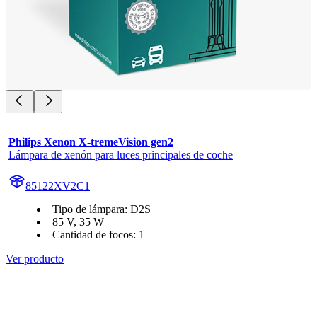
Philips Xenon X-tremeVision gen2
Lámpara de xenón para luces principales de coche
85122XV2C1
Tipo de lámpara: D2S
85 V, 35 W
Cantidad de focos: 1
Ver producto