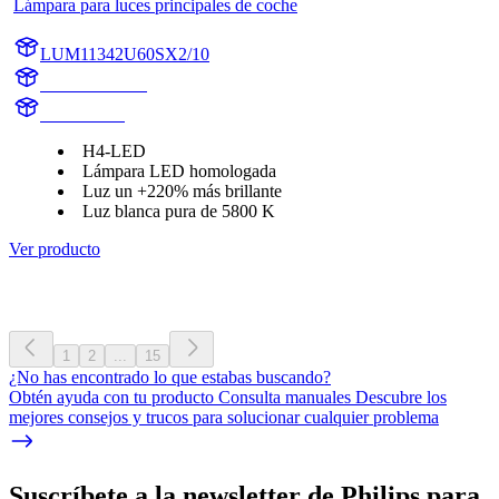
Lámpara para luces principales de coche
LUM11342U60SX2/10
11342U60SX2
11342U60S
H4-LED
Lámpara LED homologada
Luz un +220% más brillante
Luz blanca pura de 5800 K
Ver producto
1
2
...
15
¿No has encontrado lo que estabas buscando?
Obtén ayuda con tu producto Consulta manuales Descubre los
mejores consejos y trucos para solucionar cualquier problema
Suscríbete a la newsletter de Philips para