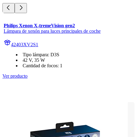
Philips Xenon X-tremeVision gen2
Lámpara de xenón para luces principales de coche
42403XV2S1
Tipo lámpara: D3S
42 V, 35 W
Cantidad de focos: 1
Ver producto