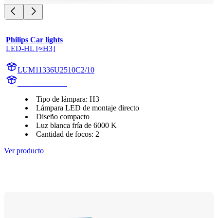
Philips Car lights
LED-HL [≈H3]
LUM11336U2510C2/10
11336U2510C2
Tipo de lámpara: H3
Lámpara LED de montaje directo
Diseño compacto
Luz blanca fría de 6000 K
Cantidad de focos: 2
Ver producto