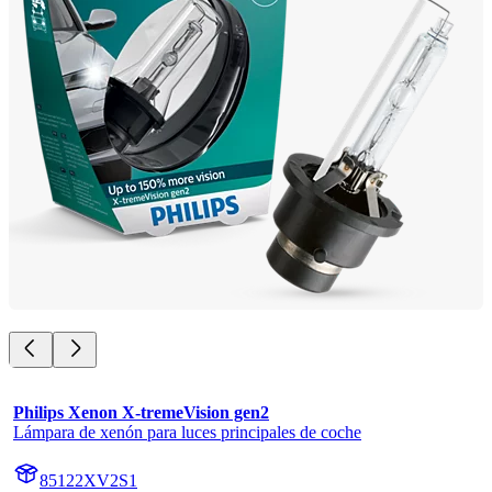
Philips Xenon X-tremeVision gen2
Lámpara de xenón para luces principales de coche
85122XV2S1