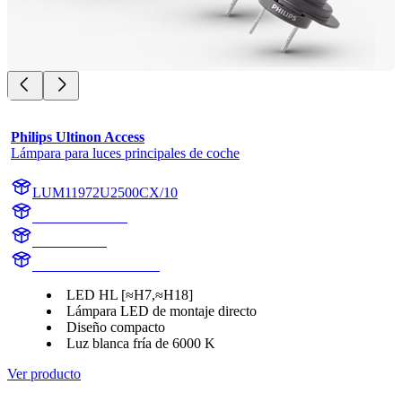
Philips Ultinon Access
Lámpara para luces principales de coche
LUM11972U2500CX/10
11972U2500CX
11972U2500
LUM11972U2500CX
LED HL [≈H7,≈H18]
Lámpara LED de montaje directo
Diseño compacto
Luz blanca fría de 6000 K
Ver producto