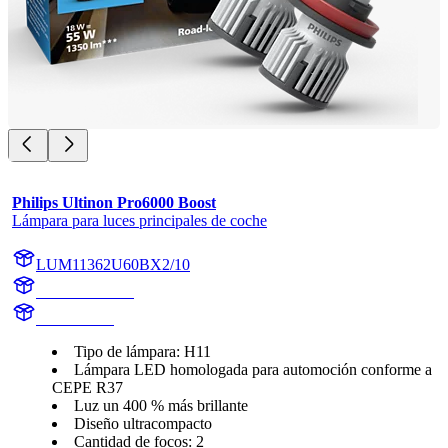
Philips Ultinon Pro6000 Boost
Lámpara para luces principales de coche
LUM11362U60BX2/10
11362U60BX2
11362U60B
Tipo de lámpara: H11
Lámpara LED homologada para automoción conforme a
CEPE R37
Luz un 400 % más brillante
Diseño ultracompacto
Cantidad de focos: 2