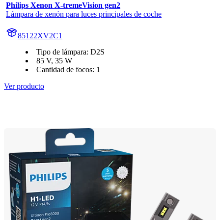
Philips Xenon X-tremeVision gen2
Lámpara de xenón para luces principales de coche
85122XV2C1
Tipo de lámpara: D2S
85 V, 35 W
Cantidad de focos: 1
Ver producto