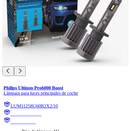
Philips Ultinon Pro6000 Boost
Lámpara para luces principales de coche
LUM11258U60B2X2/10
11258U60B2X2
11258U60B2