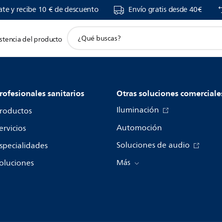
ate y recibe 10 € de descuento
Envío gratis desde 40€
icono
stencia del producto
de
soporte
de
búsqueda
rofesionales sanitarios
Otras soluciones comerciale
Iluminación
roductos
Automoción
ervicios
Soluciones de audio
specialidades
oluciones
Más