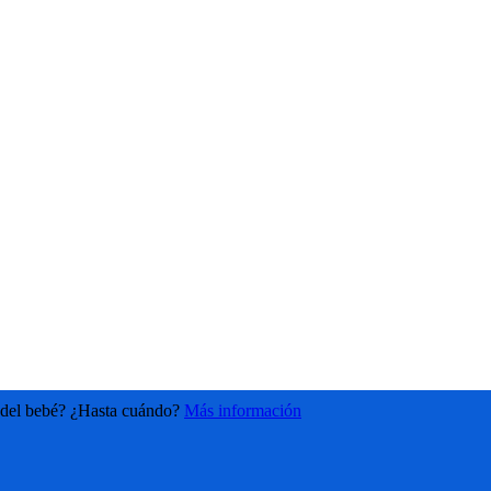
n del bebé? ¿Hasta cuándo?
Más información