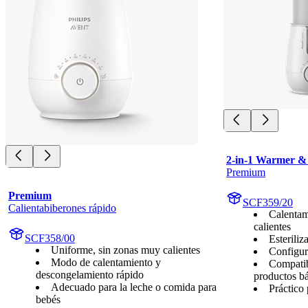
2-in-1 Warmer & S
Premium
Premium
SCF359/20
Calientabiberones rápido
Calentam
calientes
SCF358/00
Esteriliz
Uniforme, sin zonas muy calientes
Configur
Modo de calentamiento y
Compatib
descongelamiento rápido
productos b
Adecuado para la leche o comida para
Práctico
bebés