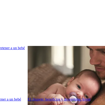
ener a un bebé
El chupete: beneficios y desventajas Avent