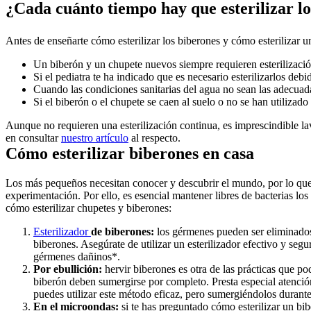
¿Cada cuánto tiempo hay que esterilizar l
Antes de enseñarte cómo esterilizar los biberones y cómo esterilizar u
Un biberón y un chupete nuevos siempre requieren esterilización
Si el pediatra te ha indicado que es necesario esterilizarlos de
Cuando las condiciones sanitarias del agua no sean las adecuad
Si el biberón o el chupete se caen al suelo o no se han utilizad
Aunque no requieren una esterilización continua, es imprescindible l
en consultar 
nuestro artículo
 al respecto.
Cómo esterilizar biberones en casa
Los más pequeños necesitan conocer y descubrir el mundo, por lo que 
experimentación. Por ello, es esencial mantener libres de bacterias los
cómo esterilizar chupetes y biberones:
Esterilizador 
de biberones:
 los gérmenes pueden ser eliminados
biberones. Asegúrate de utilizar un esterilizador efectivo y segu
gérmenes dañinos*.
Por ebullición:
 hervir biberones es otra de las prácticas que 
biberón deben sumergirse por completo. Presta especial atenció
puedes utilizar este método eficaz, pero sumergiéndolos durant
En el microondas: 
si te has preguntado cómo esterilizar un bi