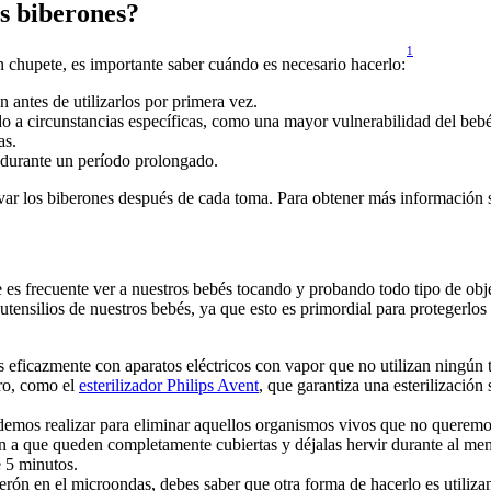
os biberones?
1
n chupete, es importante saber cuándo es necesario hacerlo:
 antes de utilizarlos por primera vez.
bido a circunstancias específicas, como una mayor vulnerabilidad del bebé
as.
o durante un período prolongado.
avar los biberones después de cada toma. Para obtener más información 
es frecuente ver a nuestros bebés tocando y probando todo tipo de obje
 utensilios de nuestros bebés, ya que esto es primordial para protegerlo
 eficazmente con aparatos eléctricos con vapor que no utilizan ningún ti
ro, como el 
esterilizador Philips Avent
, que garantiza una esterilización
podemos realizar para eliminar aquellos organismos vivos que no queremo
n a que queden completamente cubiertas y déjalas hervir durante al meno
e 5 minutos.
berón en el microondas, debes saber que otra forma de hacerlo es utiliz