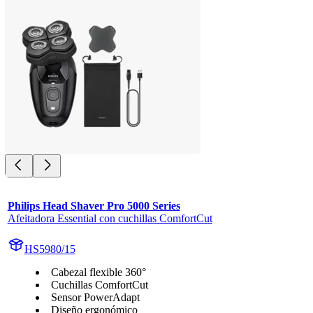
Philips Head Shaver Pro 5000 Series
Afeitadora Essential con cuchillas ComfortCut
HS5980/15
Cabezal flexible 360°
Cuchillas ComfortCut
Sensor PowerAdapt
Diseño ergonómico