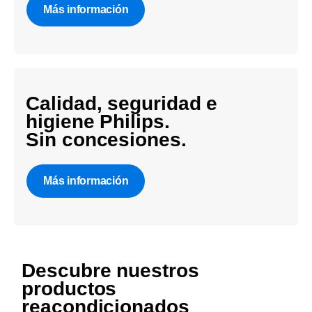
Más información
Calidad, seguridad e
higiene Philips.
Sin concesiones.
Más información
Echa un vistazo a nuestra
gama de productos
Descubre nuestros
reacondicionados
productos
reacondicionados