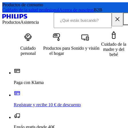
Productos de consumo
Cuidado de la salud profesional
Acerca de nosotros
B2B
Productos
Asistencia
Cuidado de la
Cuidado
Productos para
Sonido y visión
madre y del
personal
el hogar
bebé
Paga con Klarna
Regístrate y recibe 10 € de descuento
Envío gratis desde 40€