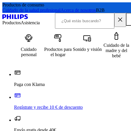
Productos de consumo
Cuidado de la salud profesional
Acerca de nosotros
B2B
Productos
Asistencia
Cuidado de la
Cuidado
Productos para
Sonido y visión
madre y del
personal
el hogar
bebé
Paga con Klarna
Regístrate y recibe 10 € de descuento
Envío gratis desde 40€