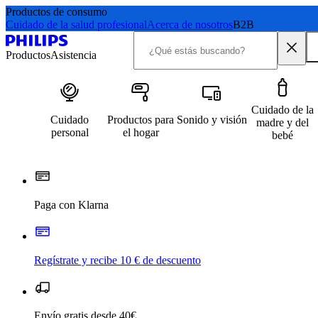
Productos de consumo
Cuidado de la salud profesional
Acerca de nosotros
B2B
Productos
Asistencia
Cuidado de la
Cuidado
Productos para
Sonido y visión
madre y del
personal
el hogar
bebé
Paga con Klarna
Regístrate y recibe 10 € de descuento
Envío gratis desde 40€