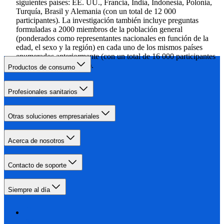
siguientes países: EE. UU., Francia, India, Indonesia, Polonia,
Turquía, Brasil y Alemania (con un total de 12 000
participantes). La investigación también incluye preguntas
formuladas a 2000 miembros de la población general
(ponderados como representantes nacionales en función de la
edad, el sexo y la región) en cada uno de los mismos países
enumerados anteriormente (con un total de 16 000 participantes
de la población general).
Productos de consumo
Profesionales sanitarios
Otras soluciones empresariales
Acerca de nosotros
Contacto de soporte
Siempre al día