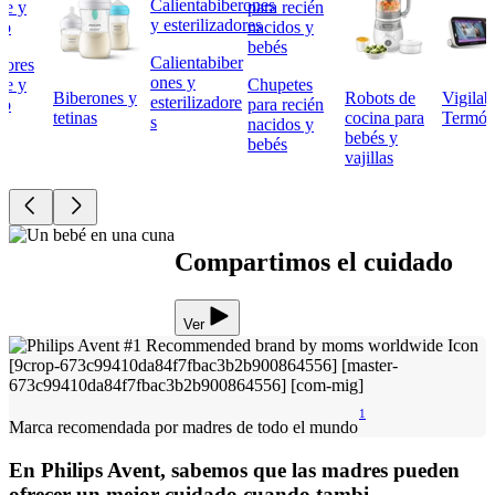
Calientabiber
tores
ones y
he y
Chupetes
Biberones y
Robots de
Vigilab
esterilizadore
do
para recién
tetinas
cocina para
Termóm
s
nacidos y
bebés y
bebés
vajillas
Compartimos el cuidado
Ver
1
Marca recomendada por madres de todo el mundo
En Philips Avent, sabemos que las madres pueden
ofrecer un mejor cuidado cuando tambi...