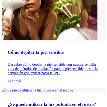
Cómo depilar la piel sensible
Descubre cómo depilar la piel sensible con nuestra sencilla
guía de métodos de depilación para la piel sensible, desde la
depilación con azúcar hasta la IPL.
Leer más
Depilación
¿Se puede utilizar la luz pulsada en el rostro?