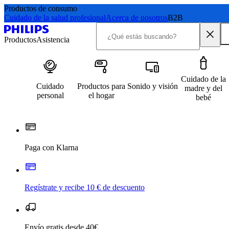
Productos de consumo
Cuidado de la salud profesional
Acerca de nosotros
B2B
Productos
Asistencia
Cuidado de la
Cuidado
Productos para
Sonido y visión
madre y del
personal
el hogar
bebé
Paga con Klarna
Regístrate y recibe 10 € de descuento
Envío gratis desde 40€