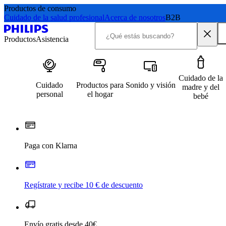
Productos de consumo
Cuidado de la salud profesional
Acerca de nosotros
B2B
Productos
Asistencia
Cuidado de la
Cuidado
Productos para
Sonido y visión
madre y del
personal
el hogar
bebé
Paga con Klarna
Regístrate y recibe 10 € de descuento
Envío gratis desde 40€