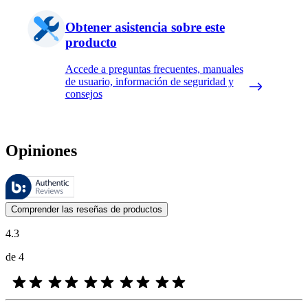
Obtener asistencia sobre este
producto
Accede a preguntas frecuentes, manuales
de usuario, información de seguridad y
consejos
Opiniones
Estas reseñas las gestiona Bazaarvoice y cumplen con la política de au
Las opiniones de los clientes en forma de reseñas de productos y calif
Comprender las reseñas de productos
4.3
de 4