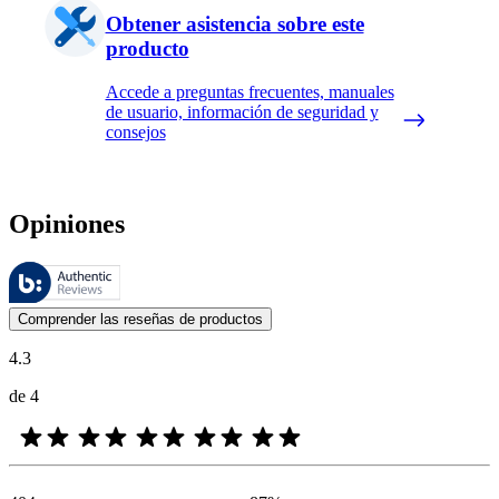
Obtener asistencia sobre este
producto
Accede a preguntas frecuentes, manuales
de usuario, información de seguridad y
consejos
Opiniones
Estas reseñas las gestiona Bazaarvoice y cumplen con la política de au
Las opiniones de los clientes en forma de reseñas de productos y calif
Comprender las reseñas de productos
4.3
de 4