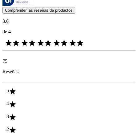
Las opiniones de los clientes en forma de reseñas de productos y calif
Comprender las reseñas de productos
3.6
de 4
75
Reseñas
5
4
3
2