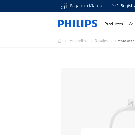
Paga con Klarna
Regístr
Productos
Asi
Mascarillas
Nasales
DreamWisp M