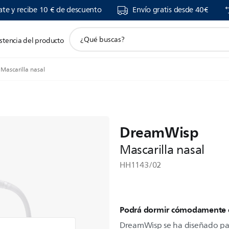
ate y recibe 10 € de descuento
Envío gratis desde 40€
icono
stencia del producto
de
soporte
de
ascarilla nasal
búsqueda
DreamWisp
Mascarilla nasal
HH1143/02
Podrá dormir cómodamente e
DreamWisp se ha diseñado pa