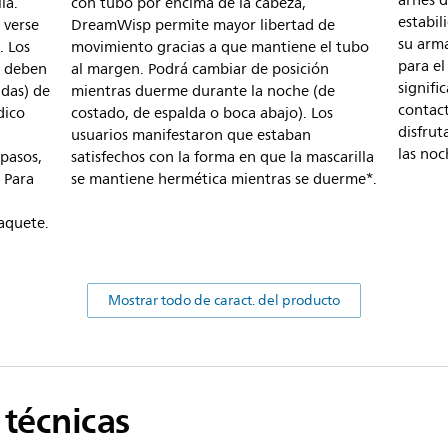
arnés d
la.
con tubo por encima de la cabeza,
estabil
 verse
DreamWisp permite mayor libertad de
su arma
. Los
movimiento gracias a que mantiene el tubo
para el
e deben
al margen. Podrá cambiar de posición
signif
das) de
mientras duerme durante la noche (de
contac
dico
costado, de espalda o boca abajo). Los
disfru
usuarios manifestaron que estaban
las noc
pasos,
satisfechos con la forma en que la mascarilla
. Para
se mantiene hermética mientras se duerme*.
paquete.
Mostrar todo de caract. del producto
 técnicas