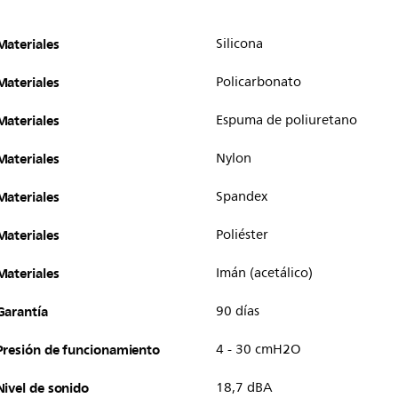
Materiales
Silicona
Materiales
Policarbonato
Materiales
Espuma de poliuretano
Materiales
Nylon
Materiales
Spandex
Materiales
Poliéster
Materiales
Imán (acetálico)
Garantía
90 días
Presión de funcionamiento
4 - 30 cmH2O
Nivel de sonido
18,7 dBA