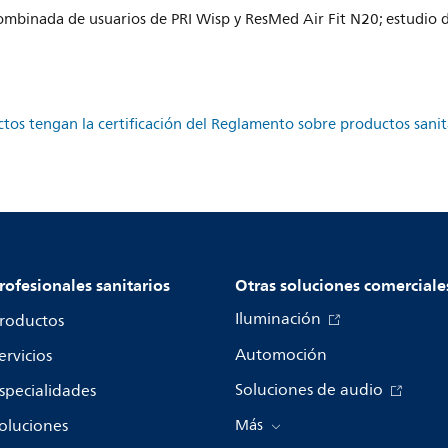
combinada de usuarios de PRI Wisp y ResMed Air Fit N20; estudio d
ctos tengan la certificación del Reglamento sobre productos san
rofesionales sanitarios
Otras soluciones comerciale
Iluminación
roductos
Automoción
ervicios
Soluciones de audio
specialidades
oluciones
Más