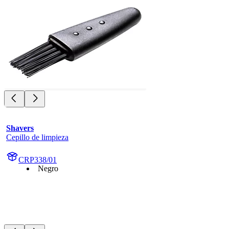
Shavers
Cepillo de limpieza
CRP338/01
Negro