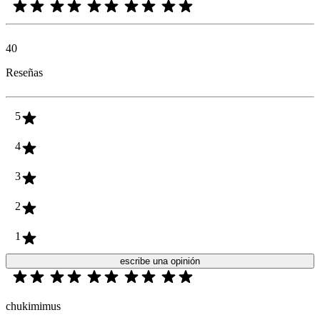
40
Reseñas
5
4
3
2
1
escribe una opinión
chukimimus