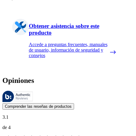
Obtener asistencia sobre este
producto
Accede a preguntas frecuentes, manuales
de usuario, información de seguridad y
consejos
Opiniones
Estas reseñas las gestiona Bazaarvoice y cumplen con la política de au
Las opiniones de los clientes en forma de reseñas de productos y calif
Comprender las reseñas de productos
3.1
de 4