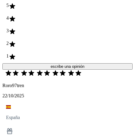
5
4
3
2
1
escribe una opinión
Roro97tren
22/10/2025
España