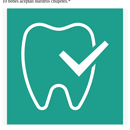
10 bebés aceptan nuestros chupetes.*