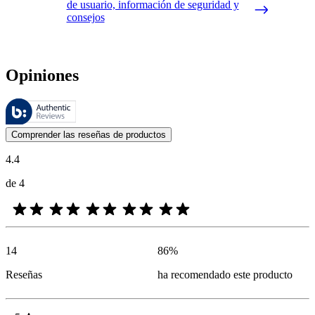
de usuario, información de seguridad y
consejos
Opiniones
Estas reseñas las gestiona Bazaarvoice y cumplen con la política de au
Las opiniones de los clientes en forma de reseñas de productos y calif
Comprender las reseñas de productos
4.4
de 4
14
86
%
Reseñas
ha recomendado este producto