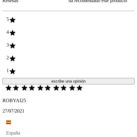
Reseñas
ha recomendado este producto
5
4
3
2
1
escribe una opinión
ROBYAI25
27/07/2021
España