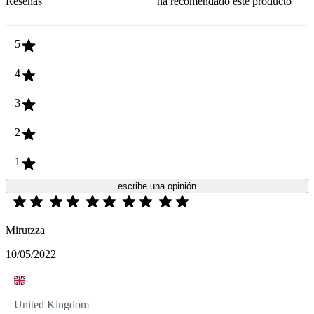
Reseñas
ha recomendado este producto
5
4
3
2
1
escribe una opinión
Mirutzza
10/05/2022
United Kingdom