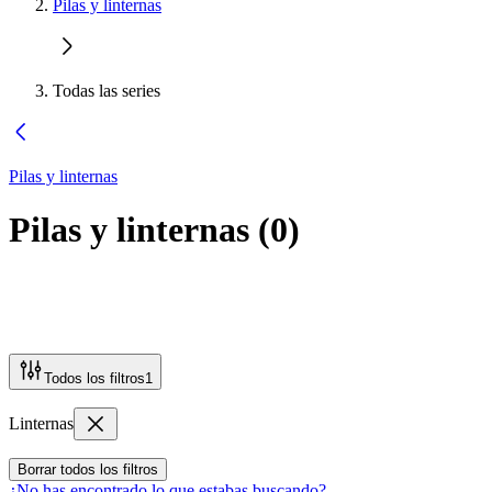
Pilas y linternas
Todas las series
Pilas y linternas
Pilas y linternas
(
0
)
Todos los filtros
1
Linternas
Borrar todos los filtros
¿No has encontrado lo que estabas buscando?