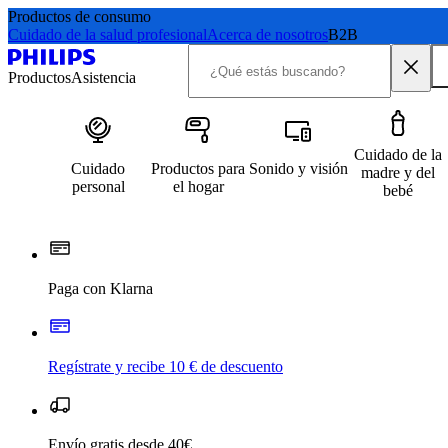
Productos de consumo
Cuidado de la salud profesional
Acerca de nosotros
B2B
Productos
Asistencia
Cuidado de la
Cuidado
Productos para
Sonido y visión
madre y del
personal
el hogar
bebé
Paga con Klarna
Regístrate y recibe 10 € de descuento
Envío gratis desde 40€